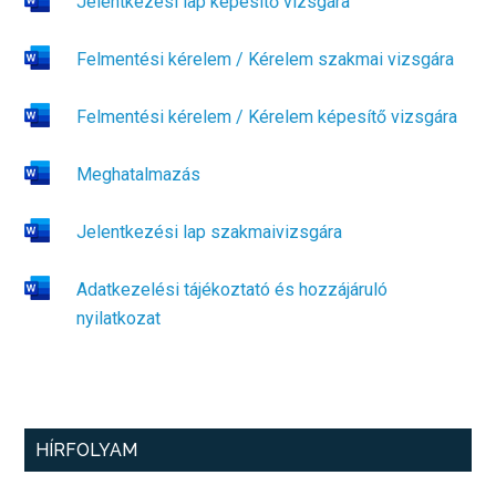
Jelentkezési lap képesítő vizsgára
Felmentési kérelem / Kérelem szakmai vizsgára
Felmentési kérelem / Kérelem képesítő vizsgára
Meghatalmazás
Jelentkezési lap szakmaivizsgára
Adatkezelési tájékoztató és hozzájáruló
nyilatkozat
Elsődleges
HÍRFOLYAM
oldalsáv