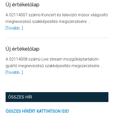
Új értékelőlap
A 02114007 számú Koncert és televízió műsor világosító
megnevezésű szakképesítés megszerzésére …
about
[Tovább...]
Új
értékelőlap
Új értékelőlap
A 02114008 számú Live stream mozgóképtartalom-
gyártó megnevezésű szakképesítés megszerzésére …
about
[Tovább...]
Új
értékelőlap
ÖSSZES HÍR
ÖSSZES HÍRÉRT KATTINTSON IDE!