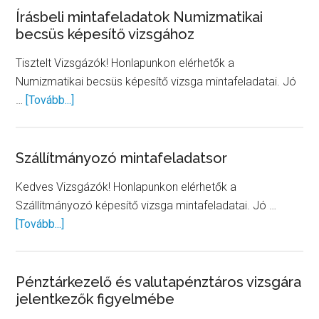
vizsgáztatói
Írásbeli mintafeladatok Numizmatikai
becsüs képesítő vizsgához
és
feladatkészí
Tisztelt Vizsgázók! Honlapunkon elérhetők a
együttműkö
Numizmatikai becsüs képesítő vizsga mintafeladatai. Jó
about
…
[Tovább...]
Írásbeli
mintafeladatok
Numizmatikai
Szállítmányozó mintafeladatsor
becsüs
Kedves Vizsgázók! Honlapunkon elérhetők a
képesítő
Szállítmányozó képesítő vizsga mintafeladatai. Jó …
vizsgához
about
[Tovább...]
Szállítmányozó
mintafeladatsor
Pénztárkezelő és valutapénztáros vizsgára
jelentkezők figyelmébe