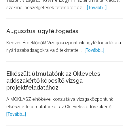
Tisztelt Vizsgázóink! A Pénzügyminisztérium által kiadott
about
szakmai beszélgetések tételsorait az …
[Tovább...]
Szakmai
beszélget
tételsorok
Augusztusi ügyfélfogadás
Kedves Érdeklődők! Vizsgaközpontunk ügyfélfogadása a
about
nyári szabadságokra való tekintettel …
[Tovább...]
Augusztusi
ügyfélfogad
Elkészült útmutatónk az Okleveles
adószakértő képesítő vizsga
projektfeladatához
A MOKLASZ elnökével konzultálva vizsgaközpontunk
elkészítette útmutatónkat az Okleveles adószakértő …
about
[Tovább...]
Elkészült
útmutatónk