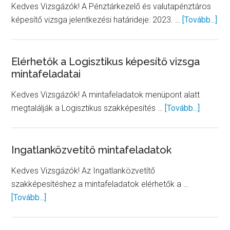
Kedves Vizsgázók! A Pénztárkezelő és valutapénztáros
abo
képesítő vizsga jelentkezési határideje: 2023. …
[Tovább...]
Pén
és
val
Elérhetők a Logisztikus képesítő vizsga
mintafeladatai
viz
jel
Kedves Vizsgázók! A mintafeladatok menüpont alatt
fig
about
megtalálják a Logisztikus szakképesítés …
[Tovább...]
Elérhető
a
Logiszt
Ingatlanközvetítő mintafeladatok
képesít
Kedves Vizsgázók! Az Ingatlanközvetítő
vizsga
szakképesítéshez a mintafeladatok elérhetők a …
mintafel
about
[Tovább...]
Ingatlanközvetítő
mintafeladatok