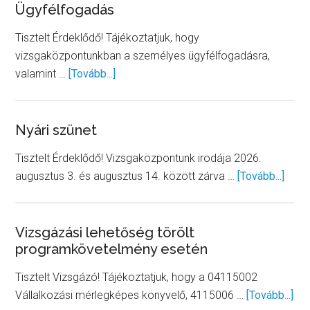
Ügyfélfogadás
Tisztelt Érdeklődő! Tájékoztatjuk, hogy
vizsgaközpontunkban a személyes ügyfélfogadásra,
about
valamint …
[Tovább...]
Ügyfélfogadás
Nyári szünet
Tisztelt Érdeklődő! Vizsgaközpontunk irodája 2026.
abou
augusztus 3. és augusztus 14. között zárva …
[Tovább...]
Nyári
szün
Vizsgázási lehetőség törölt
programkövetelmény esetén
Tisztelt Vizsgázó! Tájékoztatjuk, hogy a 04115002
abo
Vállalkozási mérlegképes könyvelő, 4115006 …
[Tovább...]