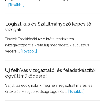
about
…
[Tovább...]
Mintafeladatok
Drágakő-
meghatározó
Logisztikus és Szállítmányozó képesítő
vizsgák
Tisztelt Érdeklődők! Az e-kréta rendszeren
(vizsgakozpont.e-kreta.hu) meghirdettük augusztus
about
végére …
[Tovább...]
Logisztikus
és
Szállítmányozó
Új felhívás vizsgáztatói és feladatkészítői
együttműködésre!
képesítő
vizsgák
Várjuk az eddig nálunk még nem regisztrált mérési és
about
értékelési vizsgabizottsági tagok és …
[Tovább...]
Új
felhívás