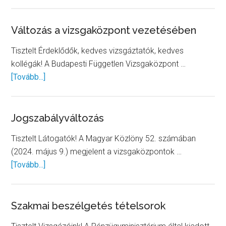
Viz
leh
tör
Változás a vizsgaközpont vezetésében
pr
Tisztelt Érdeklődők, kedves vizsgáztatók, kedves
ese
kollégák! A Budapesti Független Vizsgaközpont …
about
[Tovább...]
Változás
a
vizsgaközpont
Jogszabályváltozás
vezetésében
Tisztelt Látogatók! A Magyar Közlöny 52. számában
(2024. május 9.) megjelent a vizsgaközpontok …
about
[Tovább...]
Jogszabályváltozás
Szakmai beszélgetés tételsorok