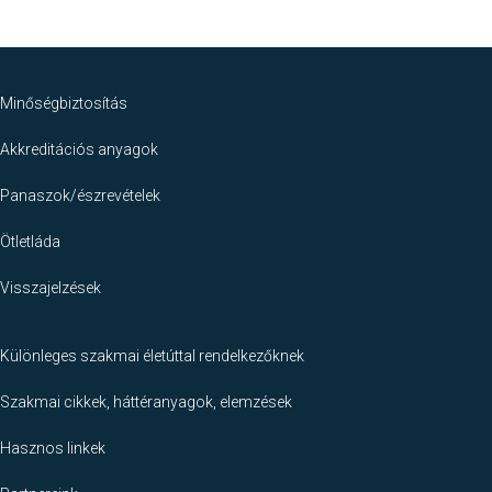
Footer
Minőségbiztosítás
Akkreditációs anyagok
Panaszok/észrevételek
Ötletláda
Visszajelzések
Különleges szakmai életúttal rendelkezőknek
Szakmai cikkek, háttéranyagok, elemzések
Hasznos linkek