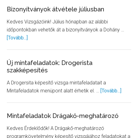
az
Bizonyítványok átvétele júliusban
Okleveles
Kedves Vizsgázóink! Július hónapban az alábbi
adószakértő
időpontokban vehetők át a bizonyítványok a Dohány …
képesítő
about
[Tovább...]
vizsga
Bizonyítványok
projektfeladatához
átvétele
júliusban
Új mintafeladatok: Drogerista
szakképesítés
A Drogersita képesítő vizsga mintafeladatait a
about
Mintafeladatok menüpont alatt érhetik el. …
[Tovább...]
Új
mintafe
Drogeri
Mintafeladatok Drágakő-meghatározó
szakké
Kedves Érdeklődők! A Drágakő-meghatározó
programkövetelmény képesítő vizsgájához feladatokat a