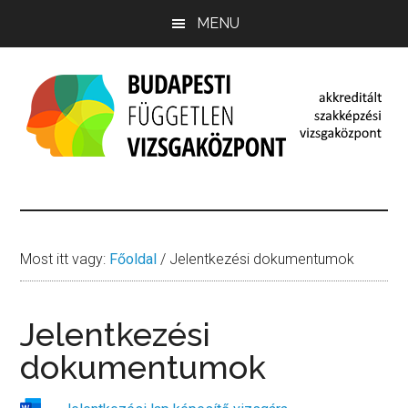
Skip
Ugrás
Ugrás
MENU
to
az
a
main
elsődleges
lábléchez
content
oldalsávhoz
Budapesti
budapestivizsgakozpont.hu
Független
Vizsgaközpont
Most itt vagy:
Főoldal
/
Jelentkezési dokumentumok
Jelentkezési
dokumentumok