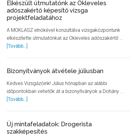
Elkészült útmutatónk az Okleveles
adószakértő képesítő vizsga
projektfeladatához
A MOKLASZ elnökével konzultálva vizsgaközpontunk
elkészítette útmutatónkat az Okleveles adószakértő …
about
[Tovább...]
Elkészült
útmutatónk
az
Bizonyítványok átvétele júliusban
Okleveles
Kedves Vizsgázóink! Július hónapban az alábbi
adószakértő
időpontokban vehetők át a bizonyítványok a Dohány …
képesítő
about
[Tovább...]
vizsga
Bizonyítványok
projektfeladatához
átvétele
júliusban
Új mintafeladatok: Drogerista
szakképesítés