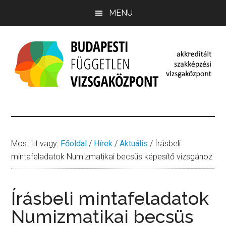
Skip
Ugrás
Ugrás
MENU
to
az
a
main
elsődleges
lábléchez
content
oldalsávhoz
Budapesti
budapestivizsgakozpont.hu
Független
Vizsgaközpont
Most itt vagy:
Főoldal
/
Hírek
/
Aktuális
/
Írásbeli
mintafeladatok Numizmatikai becsüs képesítő vizsgához
Írásbeli mintafeladatok
Numizmatikai becsüs