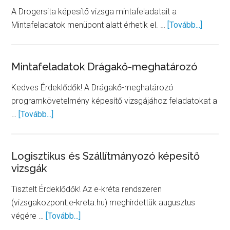
A Drogersita képesítő vizsga mintafeladatait a
about
Mintafeladatok menüpont alatt érhetik el. …
[Tovább...]
Új
mintafe
Drogeri
Mintafeladatok Drágakő-meghatározó
szakké
Kedves Érdeklődők! A Drágakő-meghatározó
programkövetelmény képesítő vizsgájához feladatokat a
about
…
[Tovább...]
Mintafeladatok
Drágakő-
meghatározó
Logisztikus és Szállítmányozó képesítő
vizsgák
Tisztelt Érdeklődők! Az e-kréta rendszeren
(vizsgakozpont.e-kreta.hu) meghirdettük augusztus
about
végére …
[Tovább...]
Logisztikus