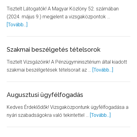
vezetésében
Tisztelt Látogatók! A Magyar Közlöny 52. számában
(2024. május 9.) megjelent a vizsgaközpontok …
about
[Tovább...]
Jogszabályváltozás
Szakmai beszélgetés tételsorok
Tisztelt Vizsgázóink! A Pénzügyminisztérium által kiadott
about
szakmai beszélgetések tételsorait az …
[Tovább...]
Szakmai
beszélget
tételsorok
Augusztusi ügyfélfogadás
Kedves Érdeklődők! Vizsgaközpontunk ügyfélfogadása a
about
nyári szabadságokra való tekintettel …
[Tovább...]
Augusztusi
ügyfélfogad