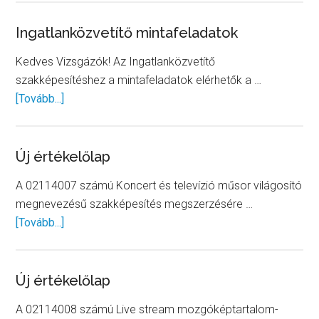
a
Logiszt
Ingatlanközvetítő mintafeladatok
képesít
Kedves Vizsgázók! Az Ingatlanközvetítő
vizsga
szakképesítéshez a mintafeladatok elérhetők a …
mintafel
about
[Tovább...]
Ingatlanközvetítő
mintafeladatok
Új értékelőlap
A 02114007 számú Koncert és televízió műsor világosító
megnevezésű szakképesítés megszerzésére …
about
[Tovább...]
Új
értékelőlap
Új értékelőlap
A 02114008 számú Live stream mozgóképtartalom-