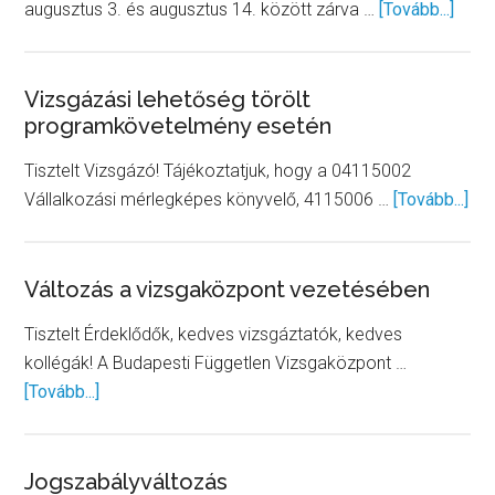
abou
augusztus 3. és augusztus 14. között zárva …
[Tovább...]
Nyári
szün
Vizsgázási lehetőség törölt
programkövetelmény esetén
Tisztelt Vizsgázó! Tájékoztatjuk, hogy a 04115002
abo
Vállalkozási mérlegképes könyvelő, 4115006 …
[Tovább...]
Viz
leh
tör
Változás a vizsgaközpont vezetésében
pr
Tisztelt Érdeklődők, kedves vizsgáztatók, kedves
ese
kollégák! A Budapesti Független Vizsgaközpont …
about
[Tovább...]
Változás
a
vizsgaközpont
Jogszabályváltozás