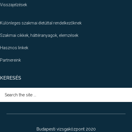
Visszajelzések
Különleges szakmai életúttal rendelkezőknek
Szakmai cikkek, háttéranyagok, elemzések
Hasznos linkek
Partnereink
KERESÉS
Search
the
site
...
Budapesti vizsgaközpont 2020