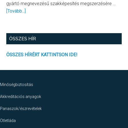
gyártó megnevezésű szakképesítés megszerzésére …
about
[Tovább...]
Új
értékelőlap
ÖSSZES HÍR
ÖSSZES HÍRÉRT KATTINTSON IDE!
Footer
Minőségbiztosítás
Akkreditációs anyagok
Panaszok/észrevételek
Ötletláda