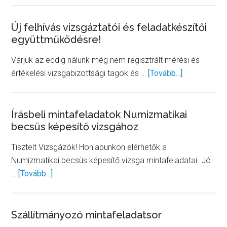
és
Szállítmányozó
Új felhívás vizsgáztatói és feladatkészítői
együttműködésre!
képesítő
vizsgák
Várjuk az eddig nálunk még nem regisztrált mérési és
about
értékelési vizsgabizottsági tagok és …
[Tovább...]
Új
felhívás
vizsgáztatói
Írásbeli mintafeladatok Numizmatikai
becsüs képesítő vizsgához
és
feladatkészí
Tisztelt Vizsgázók! Honlapunkon elérhetők a
együttműkö
Numizmatikai becsüs képesítő vizsga mintafeladatai. Jó
about
…
[Tovább...]
Írásbeli
mintafeladatok
Numizmatikai
Szállítmányozó mintafeladatsor
becsüs