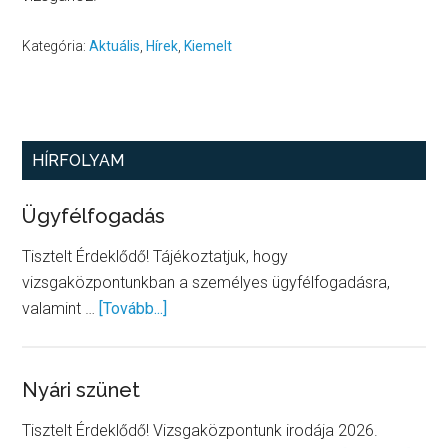
Kategória:
Aktuális
,
Hírek
,
Kiemelt
Elsődleges
HÍRFOLYAM
oldalsáv
Ügyfélfogadás
Tisztelt Érdeklődő! Tájékoztatjuk, hogy
vizsgaközpontunkban a személyes ügyfélfogadásra,
about
valamint …
[Tovább...]
Ügyfélfogadás
Nyári szünet
Tisztelt Érdeklődő! Vizsgaközpontunk irodája 2026.