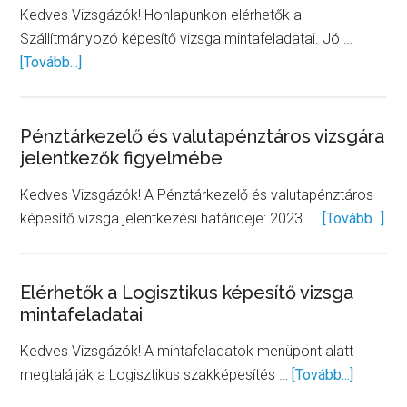
Kedves Vizsgázók! Honlapunkon elérhetők a
képesítő
Szállítmányozó képesítő vizsga mintafeladatai. Jó …
vizsgához
about
[Tovább...]
Szállítmányozó
mintafeladatsor
Pénztárkezelő és valutapénztáros vizsgára
jelentkezők figyelmébe
Kedves Vizsgázók! A Pénztárkezelő és valutapénztáros
abo
képesítő vizsga jelentkezési határideje: 2023. …
[Tovább...]
Pén
és
val
Elérhetők a Logisztikus képesítő vizsga
mintafeladatai
viz
jel
Kedves Vizsgázók! A mintafeladatok menüpont alatt
fig
about
megtalálják a Logisztikus szakképesítés …
[Tovább...]
Elérhető