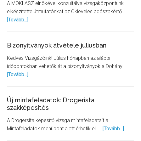
A MOKLASZ elnökével konzultálva vizsgaközpontunk
elkészítette útmutatónkat az Okleveles adószakértő …
about
[Tovább...]
Elkészült
útmutatónk
az
Bizonyítványok átvétele júliusban
Okleveles
Kedves Vizsgázóink! Július hónapban az alábbi
adószakértő
időpontokban vehetők át a bizonyítványok a Dohány …
képesítő
about
[Tovább...]
vizsga
Bizonyítványok
projektfeladatához
átvétele
júliusban
Új mintafeladatok: Drogerista
szakképesítés
A Drogersita képesítő vizsga mintafeladatait a
about
Mintafeladatok menüpont alatt érhetik el. …
[Tovább...]
Új