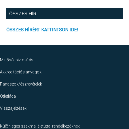
értékelőlap
ÖSSZES HÍR
ÖSSZES HÍRÉRT KATTINTSON IDE!
Footer
Minőségbiztosítás
Akkreditációs anyagok
Panaszok/észrevételek
Ötletláda
Visszajelzések
Különleges szakmai életúttal rendelkezőknek