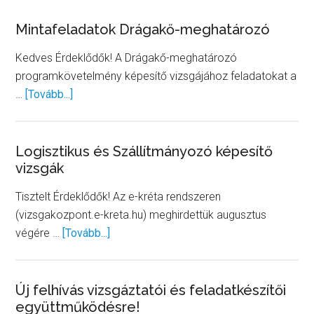
mintafe
Drogeri
Mintafeladatok Drágakő-meghatározó
szakké
Kedves Érdeklődők! A Drágakő-meghatározó
programkövetelmény képesítő vizsgájához feladatokat a
about
…
[Tovább...]
Mintafeladatok
Drágakő-
meghatározó
Logisztikus és Szállítmányozó képesítő
vizsgák
Tisztelt Érdeklődők! Az e-kréta rendszeren
(vizsgakozpont.e-kreta.hu) meghirdettük augusztus
about
végére …
[Tovább...]
Logisztikus
és
Szállítmányozó
Új felhívás vizsgáztatói és feladatkészítői
együttműködésre!
képesítő