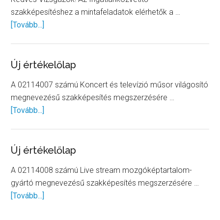
vizsga
szakképesítéshez a mintafeladatok elérhetők a …
mintafel
about
[Tovább...]
Ingatlanközvetítő
mintafeladatok
Új értékelőlap
A 02114007 számú Koncert és televízió műsor világosító
megnevezésű szakképesítés megszerzésére …
about
[Tovább...]
Új
értékelőlap
Új értékelőlap
A 02114008 számú Live stream mozgóképtartalom-
gyártó megnevezésű szakképesítés megszerzésére …
about
[Tovább...]
Új