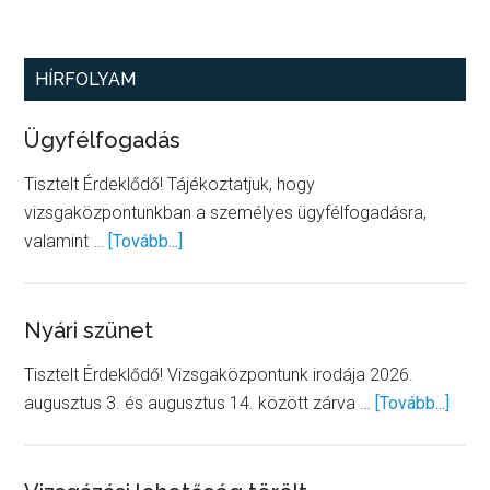
Elsődleges
HÍRFOLYAM
oldalsáv
Ügyfélfogadás
Tisztelt Érdeklődő! Tájékoztatjuk, hogy
vizsgaközpontunkban a személyes ügyfélfogadásra,
about
valamint …
[Tovább...]
Ügyfélfogadás
Nyári szünet
Tisztelt Érdeklődő! Vizsgaközpontunk irodája 2026.
abou
augusztus 3. és augusztus 14. között zárva …
[Tovább...]
Nyári
szün