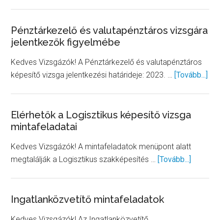
Szállítmányozó
mintafeladatsor
Pénztárkezelő és valutapénztáros vizsgára
jelentkezők figyelmébe
Kedves Vizsgázók! A Pénztárkezelő és valutapénztáros
abo
képesítő vizsga jelentkezési határideje: 2023. …
[Tovább...]
Pén
és
val
Elérhetők a Logisztikus képesítő vizsga
mintafeladatai
viz
jel
Kedves Vizsgázók! A mintafeladatok menüpont alatt
fig
about
megtalálják a Logisztikus szakképesítés …
[Tovább...]
Elérhető
a
Logiszt
Ingatlanközvetítő mintafeladatok
képesít
Kedves Vizsgázók! Az Ingatlanközvetítő