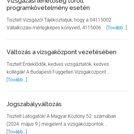
Vizsgázási lehetőség törölt
programkövetelmény esetén
Tisztelt Vizsgázó! Tájékoztatjuk, hogy a 04115002
abo
Vállalkozási mérlegképes könyvelő, 4115006 …
[Tovább...]
Viz
leh
tör
Változás a vizsgaközpont vezetésében
pr
Tisztelt Érdeklődők, kedves vizsgáztatók, kedves
ese
kollégák! A Budapesti Független Vizsgaközpont …
about
[Tovább...]
Változás
a
vizsgaközpont
Jogszabályváltozás
vezetésében
Tisztelt Látogatók! A Magyar Közlöny 52. számában
(2024. május 9.) megjelent a vizsgaközpontok …
about
[Tovább...]