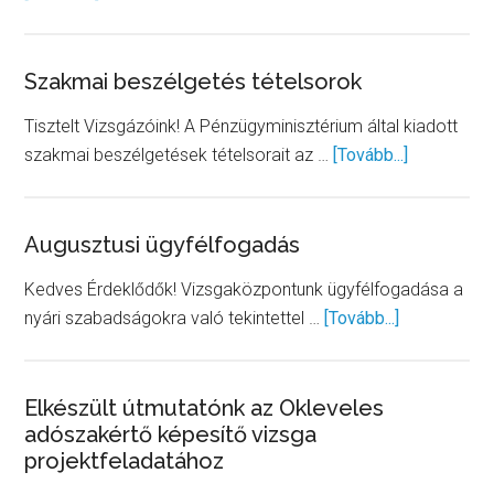
Jogszabályváltozás
Szakmai beszélgetés tételsorok
Tisztelt Vizsgázóink! A Pénzügyminisztérium által kiadott
about
szakmai beszélgetések tételsorait az …
[Tovább...]
Szakmai
beszélget
tételsorok
Augusztusi ügyfélfogadás
Kedves Érdeklődők! Vizsgaközpontunk ügyfélfogadása a
about
nyári szabadságokra való tekintettel …
[Tovább...]
Augusztusi
ügyfélfogad
Elkészült útmutatónk az Okleveles
adószakértő képesítő vizsga
projektfeladatához