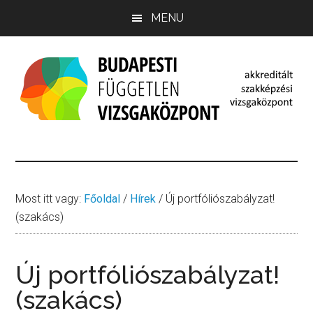
Skip
Ugrás
Ugrás
MENU
to
az
a
main
elsődleges
lábléchez
content
oldalsávhoz
Budapesti
budapestivizsgakozpont.hu
Független
Vizsgaközpont
Most itt vagy:
Főoldal
/
Hírek
/
Új portfóliószabályzat!
(szakács)
Új portfóliószabályzat!
(szakács)