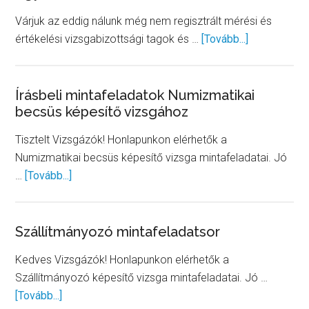
vizsgák
Várjuk az eddig nálunk még nem regisztrált mérési és
about
értékelési vizsgabizottsági tagok és …
[Tovább...]
Új
felhívás
vizsgáztatói
Írásbeli mintafeladatok Numizmatikai
becsüs képesítő vizsgához
és
feladatkészí
Tisztelt Vizsgázók! Honlapunkon elérhetők a
együttműkö
Numizmatikai becsüs képesítő vizsga mintafeladatai. Jó
about
…
[Tovább...]
Írásbeli
mintafeladatok
Numizmatikai
Szállítmányozó mintafeladatsor
becsüs
Kedves Vizsgázók! Honlapunkon elérhetők a
képesítő
Szállítmányozó képesítő vizsga mintafeladatai. Jó …
vizsgához
about
[Tovább...]