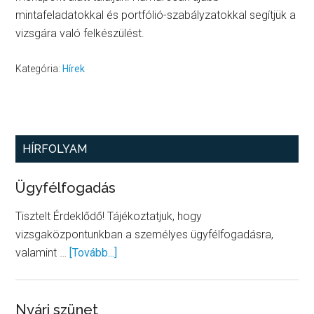
mintafeladatokkal és portfólió-szabályzatokkal segítjük a
vizsgára való felkészülést.
Kategória:
Hírek
Elsődleges
HÍRFOLYAM
oldalsáv
Ügyfélfogadás
Tisztelt Érdeklődő! Tájékoztatjuk, hogy
vizsgaközpontunkban a személyes ügyfélfogadásra,
about
valamint …
[Tovább...]
Ügyfélfogadás
Nyári szünet