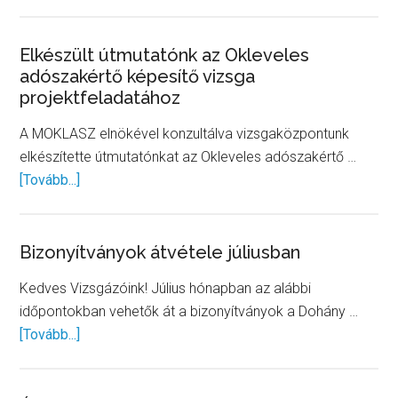
Augusztusi
ügyfélfogad
Elkészült útmutatónk az Okleveles
adószakértő képesítő vizsga
projektfeladatához
A MOKLASZ elnökével konzultálva vizsgaközpontunk
elkészítette útmutatónkat az Okleveles adószakértő …
about
[Tovább...]
Elkészült
útmutatónk
az
Bizonyítványok átvétele júliusban
Okleveles
Kedves Vizsgázóink! Július hónapban az alábbi
adószakértő
időpontokban vehetők át a bizonyítványok a Dohány …
képesítő
about
[Tovább...]
vizsga
Bizonyítványok
projektfeladatához
átvétele