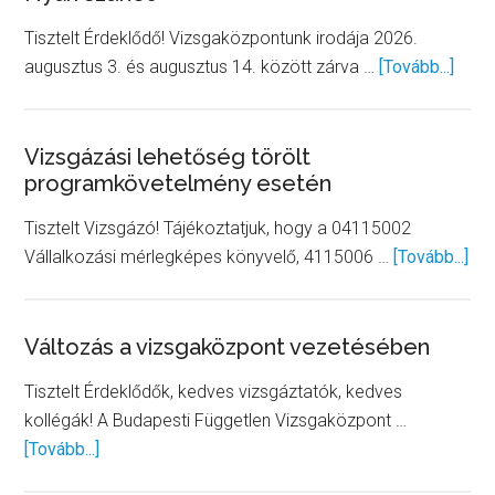
Tisztelt Érdeklődő! Vizsgaközpontunk irodája 2026.
abou
augusztus 3. és augusztus 14. között zárva …
[Tovább...]
Nyári
szün
Vizsgázási lehetőség törölt
programkövetelmény esetén
Tisztelt Vizsgázó! Tájékoztatjuk, hogy a 04115002
abo
Vállalkozási mérlegképes könyvelő, 4115006 …
[Tovább...]
Viz
leh
tör
Változás a vizsgaközpont vezetésében
pr
Tisztelt Érdeklődők, kedves vizsgáztatók, kedves
ese
kollégák! A Budapesti Független Vizsgaközpont …
about
[Tovább...]
Változás