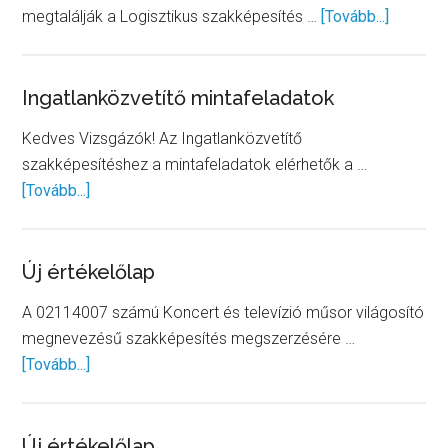
about
megtalálják a Logisztikus szakképesítés …
[Tovább...]
Elérhető
a
Logiszt
Ingatlanközvetítő mintafeladatok
képesít
Kedves Vizsgázók! Az Ingatlanközvetítő
vizsga
szakképesítéshez a mintafeladatok elérhetők a …
mintafel
about
[Tovább...]
Ingatlanközvetítő
mintafeladatok
Új értékelőlap
A 02114007 számú Koncert és televízió műsor világosító
megnevezésű szakképesítés megszerzésére …
about
[Tovább...]
Új
értékelőlap
Új értékelőlap