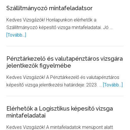
Numizmatikai
Szállítmányozó mintafeladatsor
becsüs
Kedves Vizsgázók! Honlapunkon elérhetők a
képesítő
Szállítmányozó képesítő vizsga mintafeladatai. Jó …
vizsgához
about
[Tovább...]
Szállítmányozó
mintafeladatsor
Pénztárkezelő és valutapénztáros vizsgára
jelentkezők figyelmébe
Kedves Vizsgázók! A Pénztárkezelő és valutapénztáros
abo
képesítő vizsga jelentkezési határideje: 2023. …
[Tovább...]
Pén
és
val
Elérhetők a Logisztikus képesítő vizsga
mintafeladatai
viz
jel
Kedves Vizsgázók! A mintafeladatok menüpont alatt
fig