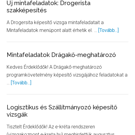
júliusban
Új mintafeladatok: Drogerista
szakképesítés
A Drogersita képesítő vizsga mintafeladatait a
about
Mintafeladatok menüpont alatt érhetik el. …
[Tovább...]
Új
mintafe
Drogeri
Mintafeladatok Drágakő-meghatározó
szakké
Kedves Érdeklődők! A Drágakő-meghatározó
programkövetelmény képesítő vizsgájához feladatokat a
about
…
[Tovább...]
Mintafeladatok
Drágakő-
meghatározó
Logisztikus és Szállítmányozó képesítő
vizsgák
Tisztelt Érdeklődők! Az e-kréta rendszeren
(vizsgakozpont.e-kreta.hu) meghirdettük augusztus