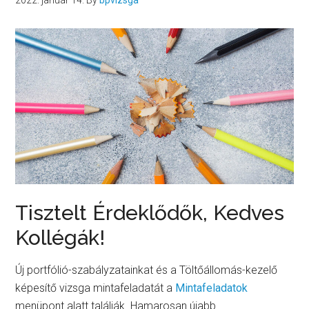
2022. január 14.
By
bpvizsga
Tisztelt Érdeklődők, Kedves
Kollégák!
Új portfólió-szabályzatainkat és a Töltőállomás-kezelő
képesítő vizsga mintafeladatát a
Mintafeladatok
menüpont alatt találják. Hamarosan újabb