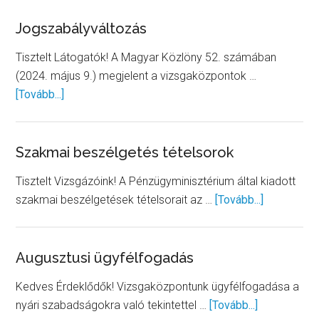
a
vizsgaközpont
Jogszabályváltozás
vezetésében
Tisztelt Látogatók! A Magyar Közlöny 52. számában
(2024. május 9.) megjelent a vizsgaközpontok …
about
[Tovább...]
Jogszabályváltozás
Szakmai beszélgetés tételsorok
Tisztelt Vizsgázóink! A Pénzügyminisztérium által kiadott
about
szakmai beszélgetések tételsorait az …
[Tovább...]
Szakmai
beszélget
tételsorok
Augusztusi ügyfélfogadás
Kedves Érdeklődők! Vizsgaközpontunk ügyfélfogadása a
about
nyári szabadságokra való tekintettel …
[Tovább...]