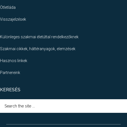
Ötletláda
Visszajelzések
Különleges szakmai életúttal rendelkezőknek
Szakmai cikkek, háttéranyagok, elemzések
Hasznos linkek
Partnereink
KERESÉS
Search
the
site
...