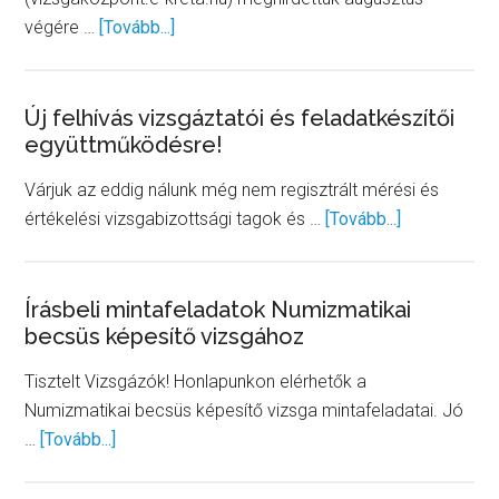
about
végére …
[Tovább...]
Logisztikus
és
Szállítmányozó
Új felhívás vizsgáztatói és feladatkészítői
együttműködésre!
képesítő
vizsgák
Várjuk az eddig nálunk még nem regisztrált mérési és
about
értékelési vizsgabizottsági tagok és …
[Tovább...]
Új
felhívás
vizsgáztatói
Írásbeli mintafeladatok Numizmatikai
becsüs képesítő vizsgához
és
feladatkészí
Tisztelt Vizsgázók! Honlapunkon elérhetők a
együttműkö
Numizmatikai becsüs képesítő vizsga mintafeladatai. Jó
about
…
[Tovább...]
Írásbeli
mintafeladatok