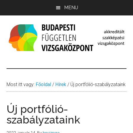
Skip
Ugrás
Ugrás
MENU
to
az
a
main
elsődleges
lábléchez
content
oldalsávhoz
Budapesti
budapestivizsgakozpont.hu
Független
Vizsgaközpont
Most itt vagy:
Főoldal
/
Hírek
/
Új portfólió-szabályzataink
Új portfólió-
szabályzataink