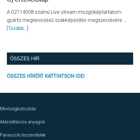
A 02114008 számú Live stream mozgóképtartalom-
gyártó megnevezésű szakképesítés megszerzésére …
about
[Tovább...]
Új
értékelőlap
ÖSSZES HÍR
ÖSSZES HÍRÉRT KATTINTSON IDE!
Footer
Minőségbiztosítás
Akkreditációs anyagok
Panaszok/észrevételek