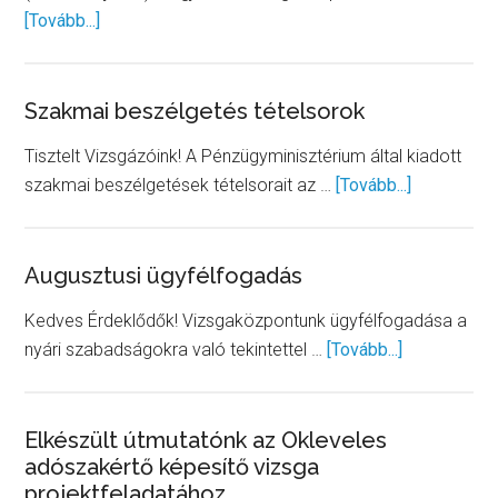
about
[Tovább...]
Jogszabályváltozás
Szakmai beszélgetés tételsorok
Tisztelt Vizsgázóink! A Pénzügyminisztérium által kiadott
about
szakmai beszélgetések tételsorait az …
[Tovább...]
Szakmai
beszélget
tételsorok
Augusztusi ügyfélfogadás
Kedves Érdeklődők! Vizsgaközpontunk ügyfélfogadása a
about
nyári szabadságokra való tekintettel …
[Tovább...]
Augusztusi
ügyfélfogad
Elkészült útmutatónk az Okleveles
adószakértő képesítő vizsga
projektfeladatához