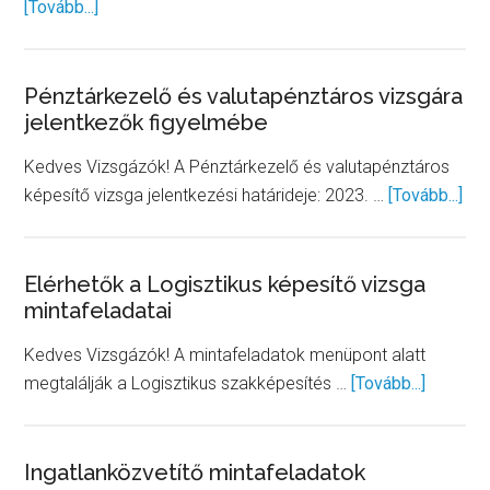
about
[Tovább...]
Szállítmányozó
mintafeladatsor
Pénztárkezelő és valutapénztáros vizsgára
jelentkezők figyelmébe
Kedves Vizsgázók! A Pénztárkezelő és valutapénztáros
abo
képesítő vizsga jelentkezési határideje: 2023. …
[Tovább...]
Pén
és
val
Elérhetők a Logisztikus képesítő vizsga
mintafeladatai
viz
jel
Kedves Vizsgázók! A mintafeladatok menüpont alatt
fig
about
megtalálják a Logisztikus szakképesítés …
[Tovább...]
Elérhető
a
Logiszt
Ingatlanközvetítő mintafeladatok