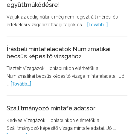
együttműködésre!
képesítő
vizsgák
Várjuk az eddig nálunk még nem regisztrált mérési és
about
értékelési vizsgabizottsági tagok és …
[Tovább...]
Új
felhívás
vizsgáztatói
Írásbeli mintafeladatok Numizmatikai
becsüs képesítő vizsgához
és
feladatkészí
Tisztelt Vizsgázók! Honlapunkon elérhetők a
együttműkö
Numizmatikai becsüs képesítő vizsga mintafeladatai. Jó
about
…
[Tovább...]
Írásbeli
mintafeladatok
Numizmatikai
Szállítmányozó mintafeladatsor
becsüs
Kedves Vizsgázók! Honlapunkon elérhetők a
képesítő
Szállítmányozó képesítő vizsga mintafeladatai. Jó …
vizsgához