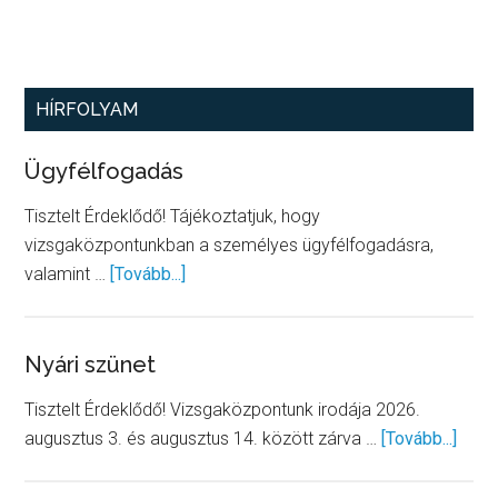
Elsődleges
HÍRFOLYAM
oldalsáv
Ügyfélfogadás
Tisztelt Érdeklődő! Tájékoztatjuk, hogy
vizsgaközpontunkban a személyes ügyfélfogadásra,
about
valamint …
[Tovább...]
Ügyfélfogadás
Nyári szünet
Tisztelt Érdeklődő! Vizsgaközpontunk irodája 2026.
abou
augusztus 3. és augusztus 14. között zárva …
[Tovább...]
Nyári
szün