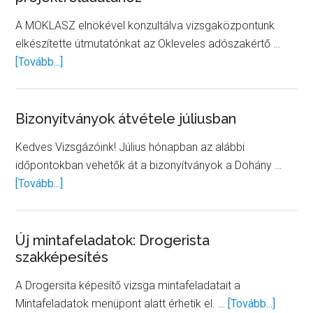
A MOKLASZ elnökével konzultálva vizsgaközpontunk
elkészítette útmutatónkat az Okleveles adószakértő …
about
[Tovább...]
Elkészült
útmutatónk
az
Bizonyítványok átvétele júliusban
Okleveles
Kedves Vizsgázóink! Július hónapban az alábbi
adószakértő
időpontokban vehetők át a bizonyítványok a Dohány …
képesítő
about
[Tovább...]
vizsga
Bizonyítványok
projektfeladatához
átvétele
júliusban
Új mintafeladatok: Drogerista
szakképesítés
A Drogersita képesítő vizsga mintafeladatait a
about
Mintafeladatok menüpont alatt érhetik el. …
[Tovább...]