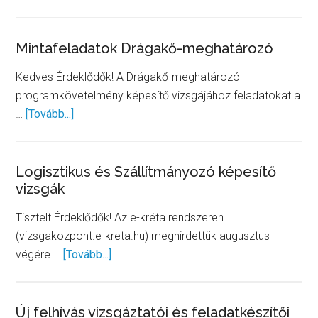
Új
mintafe
Drogeri
Mintafeladatok Drágakő-meghatározó
szakké
Kedves Érdeklődők! A Drágakő-meghatározó
programkövetelmény képesítő vizsgájához feladatokat a
about
…
[Tovább...]
Mintafeladatok
Drágakő-
meghatározó
Logisztikus és Szállítmányozó képesítő
vizsgák
Tisztelt Érdeklődők! Az e-kréta rendszeren
(vizsgakozpont.e-kreta.hu) meghirdettük augusztus
about
végére …
[Tovább...]
Logisztikus
és
Szállítmányozó
Új felhívás vizsgáztatói és feladatkészítői