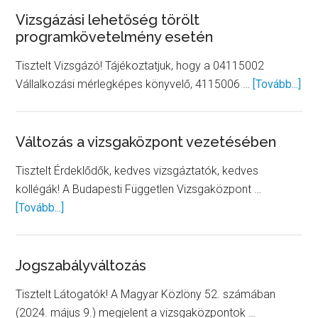
Vizsgázási lehetőség törölt
programkövetelmény esetén
Tisztelt Vizsgázó! Tájékoztatjuk, hogy a 04115002
abo
Vállalkozási mérlegképes könyvelő, 4115006 …
[Tovább...]
Viz
leh
tör
Változás a vizsgaközpont vezetésében
pr
Tisztelt Érdeklődők, kedves vizsgáztatók, kedves
ese
kollégák! A Budapesti Független Vizsgaközpont …
about
[Tovább...]
Változás
a
vizsgaközpont
Jogszabályváltozás
vezetésében
Tisztelt Látogatók! A Magyar Közlöny 52. számában
(2024. május 9.) megjelent a vizsgaközpontok …