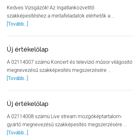
képesít
Kedves Vizsgázók! Az Ingatlanközvetítő
vizsga
szakképesítéshez a mintafeladatok elérhetők a …
mintafel
about
[Tovább...]
Ingatlanközvetítő
mintafeladatok
Új értékelőlap
A 02114007 számú Koncert és televízió műsor világosító
megnevezésű szakképesítés megszerzésére …
about
[Tovább...]
Új
értékelőlap
Új értékelőlap
A 02114008 számú Live stream mozgóképtartalom-
gyártó megnevezésű szakképesítés megszerzésére …
about
[Tovább...]