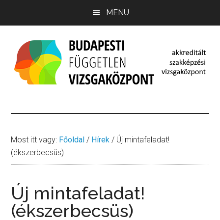
Skip
Ugrás
Ugrás
MENU
to
az
a
main
elsődleges
lábléchez
content
oldalsávhoz
Budapesti
budapestivizsgakozpont.hu
Független
Vizsgaközpont
Most itt vagy:
Főoldal
/
Hírek
/
Új mintafeladat!
(ékszerbecsüs)
Új mintafeladat!
(ékszerbecsüs)