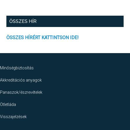
Új
értékelőlap
ÖSSZES HÍR
ÖSSZES HÍRÉRT KATTINTSON IDE!
Footer
Minőségbiztosítás
Akkreditációs anyagok
Panaszok/észrevételek
Ötletláda
Visszajelzések